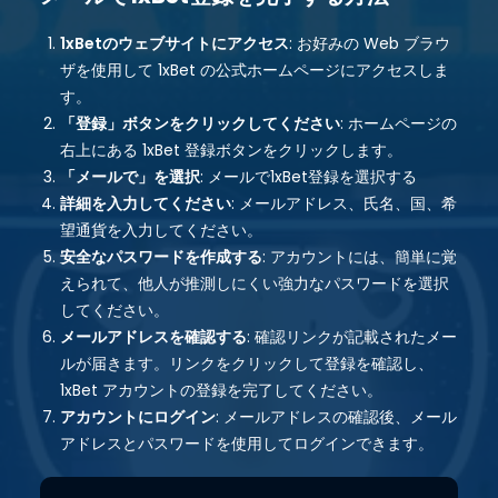
1xBetのウェブサイトにアクセス
: お好みの Web ブラウ
ザを使用して 1xBet の公式ホームページにアクセスしま
す。
「登録」ボタンをクリックしてください
: ホームページの
右上にある 1xBet 登録ボタンをクリックします。
「メールで」を選択
: メールで1xBet登録を選択する
詳細を入力してください
: メールアドレス、氏名、国、希
望通貨を入力してください。
安全なパスワードを作成する
: アカウントには、簡単に覚
えられて、他人が推測しにくい強力なパスワードを選択
してください。
メールアドレスを確認する
: 確認リンクが記載されたメー
ルが届きます。リンクをクリックして登録を確認し、
1xBet アカウントの登録を完了してください。
アカウントにログイン
: メールアドレスの確認後、メール
アドレスとパスワードを使用してログインできます。