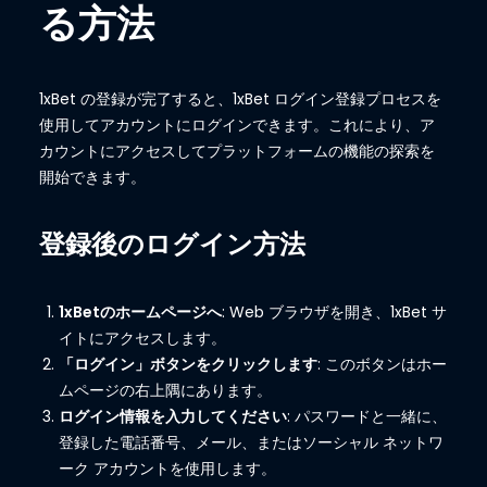
る方法
1xBet の登録が完了すると、1xBet ログイン登録プロセスを
使用してアカウントにログインできます。これにより、ア
カウントにアクセスしてプラットフォームの機能の探索を
開始できます。
登録後のログイン方法
1xBetのホームページへ
: Web ブラウザを開き、1xBet サ
イトにアクセスします。
「ログイン」ボタンをクリックします
: このボタンはホー
ムページの右上隅にあります。
ログイン情報を入力してください
: パスワードと一緒に、
登録した電話番号、メール、またはソーシャル ネットワ
ーク アカウントを使用します。