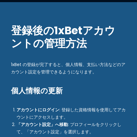
登録後の1xBetアカウ
ントの管理方法
1xBet の登録が完了すると、個人情報、支払い方法などのア
カウント設定を管理できるようになります。
個人情報の更新
アカウントにログイン
: 登録した資格情報を使用してアカ
ウントにアクセスします。
「アカウント設定」へ移動
: プロフィールをクリックし
て、「アカウント設定」を選択します。