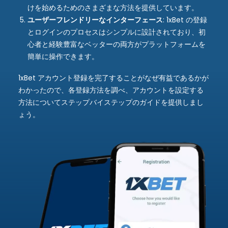
けを始めるためのさまざまな方法を提供しています。
ユーザーフレンドリーなインターフェース
: 1xBet の登録
とログインのプロセスはシンプルに設計されており、初
心者と経験豊富なベッターの両方がプラットフォームを
簡単に操作できます。
1xBet アカウント登録を完了することがなぜ有益であるかが
わかったので、各登録方法を調べ、アカウントを設定する
方法についてステップバイステップのガイドを提供しまし
ょう。