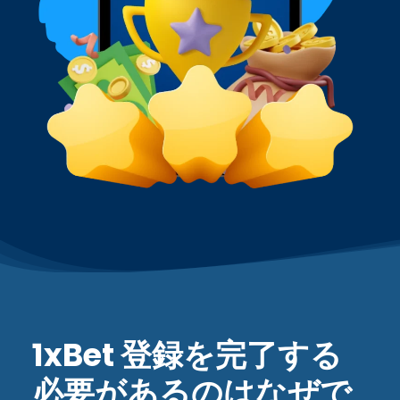
1xBet 登録を完了する
必要があるのはなぜで