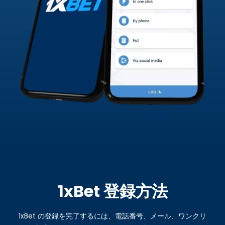
1xBet 登録方法
1xBet の登録を完了するには、電話番号、メール、ワンクリ