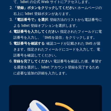
て、1xBet の公式 Web サイトにアクセスします。
「登録」ボタンをクリックしてください
: ホームページの
右上に 1xBet 登録ボタンがあります。
「電話番号で」を選択
: 登録方法のリストから電話番号に
よる 1xBet 登録オプションを選択します。
電話番号を入力してください
: 指定されたフィールドに電
話番号を入力し、「SMSを送信」をクリックします。
電話番号を確認する
: 確認コードが記載された SMS が届
きます。指定されたフィールドにコードを入力して、電
話番号を確認してください。
登録を完了してください
: 電話番号を確認した後、希望す
る通貨を選択し、1xBet アカウント登録を完了するため
に必要な追加の詳細を入力します。