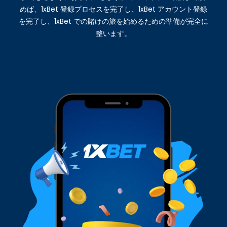
めば、1xBet 登録プロセスを完了し、1xBet アカウント登録
を完了し、1xBet での賭けの旅を始めるための準備が完全に
整います。