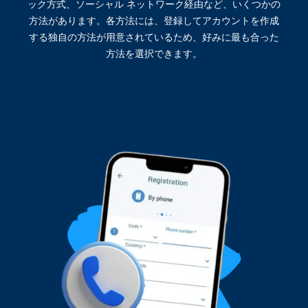
ック方式、ソーシャル ネットワーク経由など、いくつかの
方法があります。各方法には、登録してアカウントを作成
する独自の方法が用意されているため、好みに最も合った
方法を選択できます。