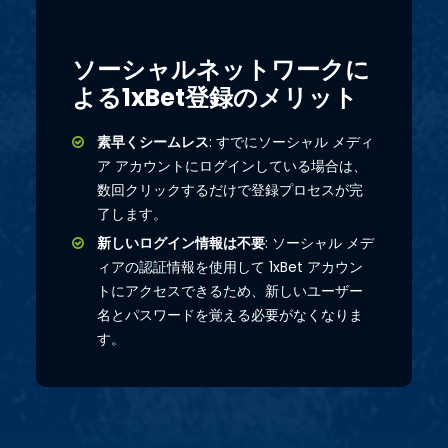
ソーシャルネットワークに
よる1xBet登録のメリット
素早くシームレス
: すでにソーシャル メディ
ア アカウントにログインしている場合は、
数回クリックするだけで登録プロセスが完
了します。
新しいログイン情報は不要
: ソーシャル メデ
ィアの認証情報を使用して 1xBet アカウン
トにアクセスできるため、新しいユーザー
名とパスワードを覚える必要がなくなりま
す。