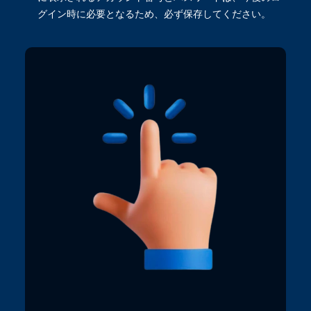
グイン時に必要となるため、必ず保存してください。