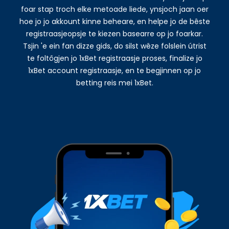
foar stap troch elke metoade liede, ynsjoch jaan oer
hoe jo jo akkount kinne beheare, en helpe jo de bêste
registraasjeopsje te kiezen basearre op jo foarkar.
Tsjin 'e ein fan dizze gids, do silst wêze folslein útrist
te foltôgjen jo 1xBet registraasje proses, finalize jo
1xBet account registraasje, en te begjinnen op jo
betting reis mei 1xBet.