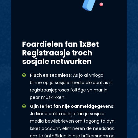
Foardielen fan 1xBet
Registraasje troch
sosjale netwurken
Fluch en seamless
: As jo al ynlogd
binne op jo sosjale media akkount, is it
registraasjeproses foltôge yn mar in
pear mûsklikken.
Gjin ferlet fan nije oanmeldgegevens
:
Jo kinne brûk meitsje fan jo sosjale
media bewiisbrieven om tagong ta dyn
1xBet account, elimineren de needsaak
om te ûnthâlden in nije brûkersnamme