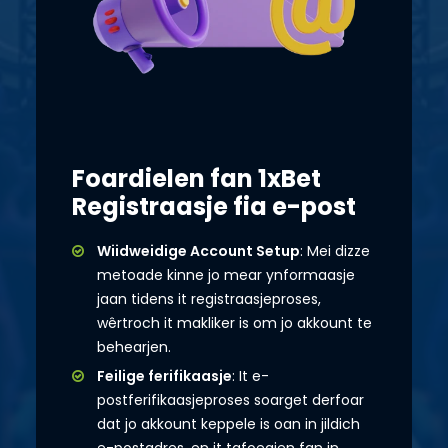
Foardielen fan 1xBet
Registraasje fia e-post
Wiidweidige Account Setup
: Mei dizze
metoade kinne jo mear ynformaasje
jaan tidens it registraasjeproses,
wêrtroch it makliker is om jo akkount te
behearjen.
Feilige ferifikaasje
: It e-
postferifikaasjeproses soarget derfoar
dat jo akkount keppele is oan in jildich