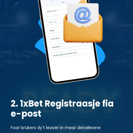
2. 1xBet Registraasje fia
e-post
Foar brûkers dy't leaver in mear detaillearre