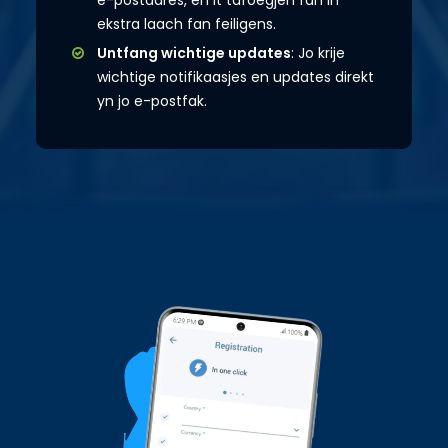
e-postadres, en it tafoegjen fan in
ekstra laach fan feiligens.
Untfang wichtige updates
: Jo krije
wichtige notifikaasjes en updates direkt
yn jo e-postfak.