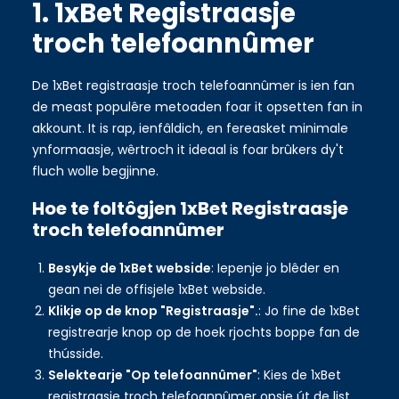
1. 1xBet Registraasje
troch telefoannûmer
De 1xBet registraasje troch telefoannûmer is ien fan
de meast populêre metoaden foar it opsetten fan in
akkount. It is rap, ienfâldich, en fereasket minimale
ynformaasje, wêrtroch it ideaal is foar brûkers dy't
fluch wolle begjinne.
Hoe te foltôgjen 1xBet Registraasje
troch telefoannûmer
Besykje de 1xBet webside
: Iepenje jo blêder en
gean nei de offisjele 1xBet webside.
Klikje op de knop "Registraasje".
: Jo fine de 1xBet
registrearje knop op de hoek rjochts boppe fan de
thússide.
Selektearje "Op telefoannûmer"
: Kies de 1xBet
registraasje troch telefoannûmer opsje út de list