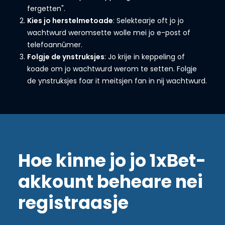
fergetten".
Kies jo herstelmetoade
: Selektearje oft jo jo
wachtwurd weromsette wolle mei jo e-post of
telefoannûmer.
Folgje de ynstruksjes
: Jo krije in keppeling of
koade om jo wachtwurd werom te setten. Folgje
de ynstruksjes foar it meitsjen fan in nij wachtwurd.
Hoe kinne jo jo 1xBet-
akkount beheare nei
registraasje