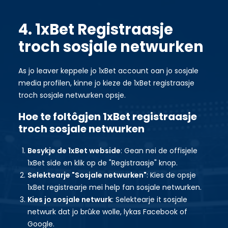
4. 1xBet Registraasje
troch sosjale netwurken
As jo leaver keppele jo 1xBet account oan jo sosjale
media profilen, kinne jo kieze de 1xBet registraasje
troch sosjale netwurken opsje.
Hoe te foltôgjen 1xBet registraasje
troch sosjale netwurken
Besykje de 1xBet webside
: Gean nei de offisjele
1xBet side en klik op de "Registraasje" knop.
Selektearje "Sosjale netwurken"
: Kies de opsje
1xBet registrearje mei help fan sosjale netwurken.
Kies jo sosjale netwurk
: Selektearje it sosjale
netwurk dat jo brûke wolle, lykas Facebook of
Google.