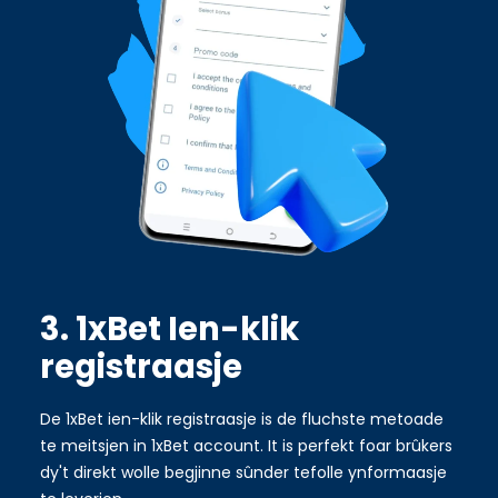
3. 1xBet Ien-klik
registraasje
De 1xBet ien-klik registraasje is de fluchste metoade
te meitsjen in 1xBet account. It is perfekt foar brûkers
dy't direkt wolle begjinne sûnder tefolle ynformaasje