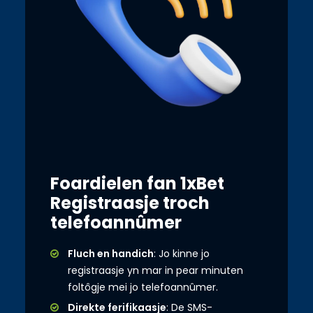
Foardielen fan 1xBet
Registraasje troch
telefoannûmer
Fluch en handich
: Jo kinne jo
registraasje yn mar in pear minuten
foltôgje mei jo telefoannûmer.
Direkte ferifikaasje
: De SMS-