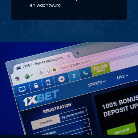
en wachtwurd.