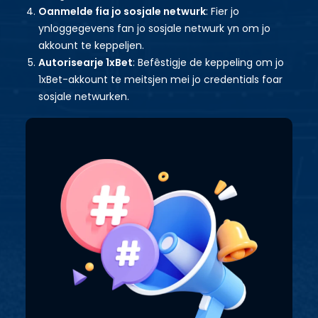
Oanmelde fia jo sosjale netwurk
: Fier jo
ynloggegevens fan jo sosjale netwurk yn om jo
akkount te keppeljen.
Autorisearje 1xBet
: Befêstigje de keppeling om jo
1xBet-akkount te meitsjen mei jo credentials foar
sosjale netwurken.