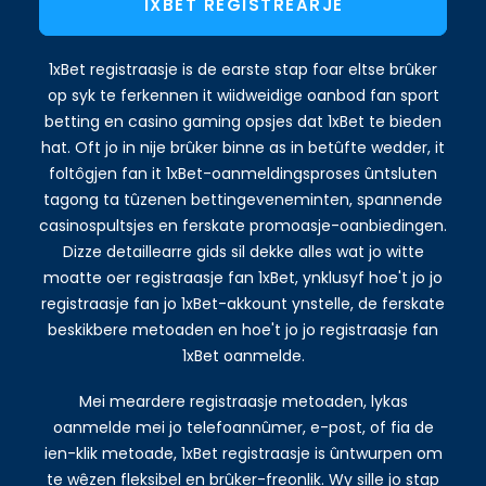
1XBET REGISTREARJE
1xBet registraasje is de earste stap foar eltse brûker
op syk te ferkennen it wiidweidige oanbod fan sport
betting en casino gaming opsjes dat 1xBet te bieden
hat. Oft jo in nije brûker binne as in betûfte wedder, it
foltôgjen fan it 1xBet-oanmeldingsproses ûntsluten
tagong ta tûzenen bettingeveneminten, spannende
casinospultsjes en ferskate promoasje-oanbiedingen.
Dizze detaillearre gids sil dekke alles wat jo witte
moatte oer registraasje fan 1xBet, ynklusyf hoe't jo jo
registraasje fan jo 1xBet-akkount ynstelle, de ferskate
beskikbere metoaden en hoe't jo jo registraasje fan
1xBet oanmelde.
Mei meardere registraasje metoaden, lykas
oanmelde mei jo telefoannûmer, e-post, of fia de
ien-klik metoade, 1xBet registraasje is ûntwurpen om
te wêzen fleksibel en brûker-freonlik. Wy sille jo stap